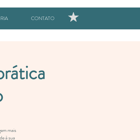
RIA
CONTATO
rática
o
agem mais
de à sua