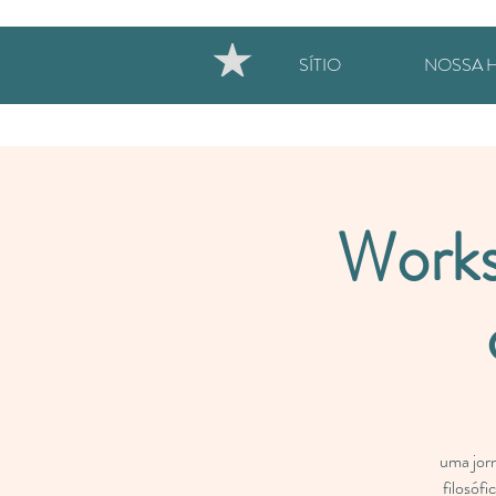
SÍTIO
NOSSA H
Works
uma jorn
filosóf