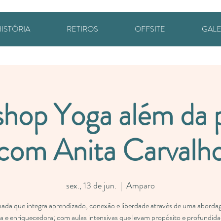
ISTÓRIA
RETIROS
OFFSITE
GALE
hop Yoga além da p
com Anita Carvalh
sex., 13 de jun.
  |  
Amparo
ada que integra aprendizado, conexão e liberdade através de uma abord
ica e enriquecedora; com aulas intensivas que levam propósito e profundida