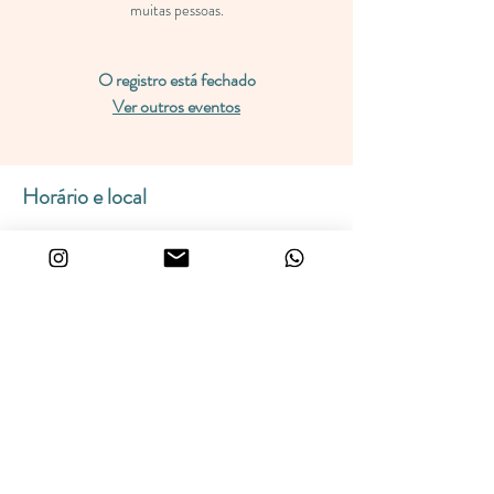
muitas pessoas.
O registro está fechado
Ver outros eventos
Horário e local
18 de fev. de 2022, 17:00 BRT – 20 de fev. de
2022, 17:00 BRT
Sítio Glória, Estrada da Areia Branca, s/n -
Amparo, SP, 13903-800, Brasil
Compartilhe esse evento