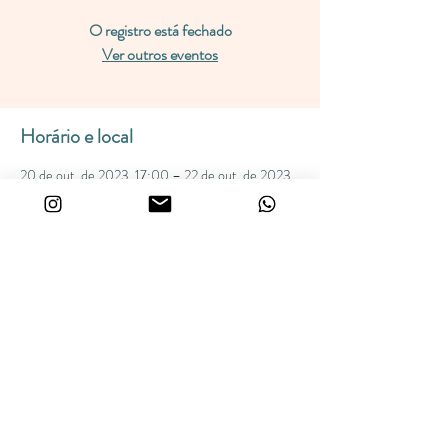
O registro está fechado
Ver outros eventos
Horário e local
20 de out. de 2023, 17:00 – 22 de out. de 2023,
17:00
Amparo, Estrada da Areia Branca, s/n - Amparo,
SP, 13903-800, Brasil
Compartilhe esse evento