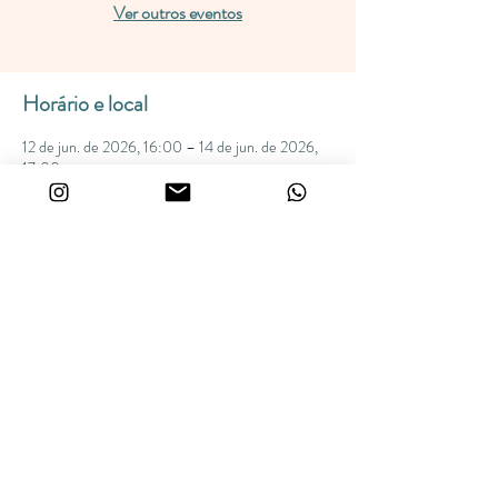
Ver outros eventos
Horário e local
12 de jun. de 2026, 16:00 – 14 de jun. de 2026,
17:00
Sitio Gloria, Estrada da Areia Branca, s/n -
Amparo, SP, 13903-800, Brasil
Compartilhe esse evento