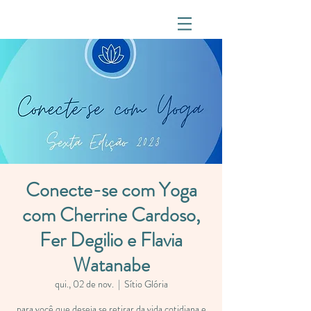
Conecte-se com Yoga
com Cherrine Cardoso,
Fer Degilio e Flavia
Watanabe
qui., 02 de nov.
  |  
Sítio Glória
para você que deseja se retirar da vida cotidiana e