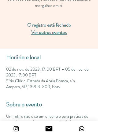
mergulhar em si.
O registro está fechado
Ver outros eventos
Horário e local
02 de nov. de 2023, 17:00 BRT – 05 de nov. de
2023, 17:00 BRT
Sítio Glória, Estrada da Areia Branca, s/n -
Amparo, SP, 13903-800, Brasil
Sobre o evento
Um retiro não é só um encontro para práticas de
yoga, é um convite para que você efetivamente se
permita retirar-se da sua rotina, das sobrecargas,
das emoções mais densas, do barulho externo mas